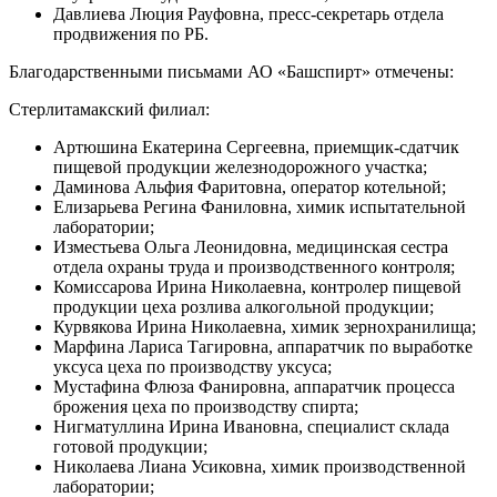
Давлиева Люция Рауфовна, пресс-секретарь отдела
продвижения по РБ.
Благодарственными письмами АО «Башспирт» отмечены:
Стерлитамакский филиал:
Артюшина Екатерина Сергеевна, приемщик-сдатчик
пищевой продукции железнодорожного участка;
Даминова Альфия Фаритовна, оператор котельной;
Елизарьева Регина Фаниловна, химик испытательной
лаборатории;
Изместьева Ольга Леонидовна, медицинская сестра
отдела охраны труда и производственного контроля;
Комиссарова Ирина Николаевна, контролер пищевой
продукции цеха розлива алкогольной продукции;
Курвякова Ирина Николаевна, химик зернохранилища;
Марфина Лариса Тагировна, аппаратчик по выработке
уксуса цеха по производству уксуса;
Мустафина Флюза Фанировна, аппаратчик процесса
брожения цеха по производству спирта;
Нигматуллина Ирина Ивановна, специалист склада
готовой продукции;
Николаева Лиана Усиковна, химик производственной
лаборатории;