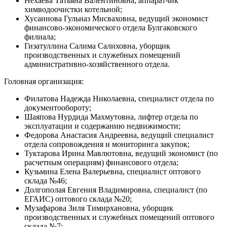
Нехаева Татьяна Валентиновна, аппаратчик
химводоочистки котельной;
Хусаинова Гульназ Мисваховна, ведущий экономист
финансово-экономического отдела Булгаковского
филиала;
Гизатуллина Салима Салиховна, уборщик
производственных и служебных помещений
административно-хозяйственного отдела.
Головная организация:
Филатова Надежда Николаевна, специалист отдела по
документообороту;
Шаяпова Нурдида Махмутовна, лифтер отдела по
эксплуатации и содержанию недвижимости;
Федорова Анастасия Андреевна, ведущий специалист
отдела сопровождения и мониторинга закупок;
Туктарова Ирина Мавлютовна, ведущий экономист (по
расчетным операциям) финансового отдела;
Кузьмина Елена Валерьевна, специалист оптового
склада №46;
Долгополая Евгения Владимировна, специалист (по
ЕГАИС) оптового склада №20;
Музафарова Зиля Тимирхановна, уборщик
производственных и служебных помещений оптового
склада №7;