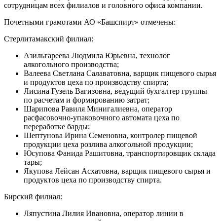
сотрудницам всех филиалов и головного офиса компании.
Почетными грамотами АО «Башспирт» отмечены:
Стерлитамакский филиал:
Азильгареева Людмила Юрьевна, технолог
алкогольного производства;
Валеева Светлана Салаватовна, варщик пищевого сырья
и продуктов цеха по производству спирта;
Лисина Гузель Вагизовна, ведущий бухгалтер группы
по расчетам и формированию затрат;
Шарипова Равиля Минигалиевна, оператор
расфасовочно-упаковочного автомата цеха по
переработке барды;
Шептунова Ирина Семеновна, контролер пищевой
продукции цеха розлива алкогольной продукции;
Юсупова Фанида Рашитовна, транспортировщик склада
тары;
Якупова Лейсан Асхатовна, варщик пищевого сырья и
продуктов цеха по производству спирта.
Бирский филиал:
Ляпустина Лилия Ивановна, оператор линии в