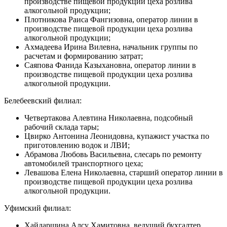
производстве пищевой продукции цеха розлива
алкогольной продукции;
Плотникова Раиса Фангизовна, оператор линии в
производстве пищевой продукции цеха розлива
алкогольной продукции;
Ахмадеева Ирина Вилевна, начальник группы по
расчетам и формированию затрат;
Саяпова Фанида Казыхановна, оператор линии в
производстве пищевой продукции цеха розлива
алкогольной продукции.
Белебеевский филиал:
Четвертакова Алевтина Николаевна, подсобный
рабочий склада тары;
Цвирко Антонина Леонидовна, купажист участка по
приготовлению водок и ЛВИ;
Абрамова Любовь Васильевна, слесарь по ремонту
автомобилей транспортного цеха;
Левашова Елена Николаевна, старший оператор линии в
производстве пищевой продукции цеха розлива
алкогольной продукции.
Уфимский филиал:
Хайдаршина Алсу Хамитовна, ведущий бухгалтер