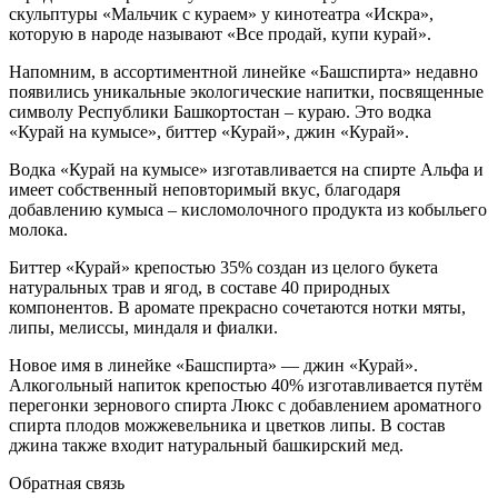
скульптуры «Мальчик с кураем» у кинотеатра «Искра»,
которую в народе называют «Все продай, купи курай».
Напомним, в ассортиментной линейке «Башспирта» недавно
появились уникальные экологические напитки, посвященные
символу Республики Башкортостан – кураю. Это водка
«Курай на кумысе», биттер «Курай», джин «Курай».
Водка «Курай на кумысе» изготавливается на спирте Альфа и
имеет собственный неповторимый вкус, благодаря
добавлению кумыса – кисломолочного продукта из кобыльего
молока.
Биттер «Курай» крепостью 35% создан из целого букета
натуральных трав и ягод, в составе 40 природных
компонентов. В аромате прекрасно сочетаются нотки мяты,
липы, мелиссы, миндаля и фиалки.
Новое имя в линейке «Башспирта» — джин «Курай».
Алкогольный напиток крепостью 40% изготавливается путём
перегонки зернового спирта Люкс с добавлением ароматного
спирта плодов можжевельника и цветков липы. В состав
джина также входит натуральный башкирский мед.
Обратная связь