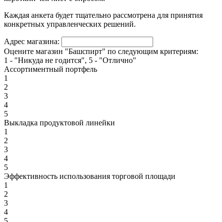
Каждая анкета будет тщательно рассмотрена для принятия
конкретных управленческих решений.
Адрес магазина:
Оцените магазин "Башспирт" по следующим критериям:
1 - "Никуда не годится", 5 - "Отлично"
Ассортиментный портфель
1
2
3
4
5
Выкладка продуктовой линейки
1
2
3
4
5
Эффективность использования торговой площади
1
2
3
4
5