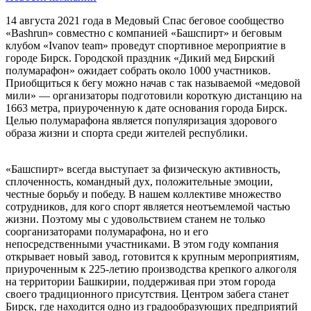
14 августа 2021 года в Медовый Спас беговое сообщество
«Bashrun» совместно с компанией «Башспирт» и беговым
клубом «Ivanov team» проведут спортивное мероприятие в
городе Бирск. Городской праздник «Дикий мед Бирский
полумарафон» ожидает собрать около 1000 участников.
Приобщиться к бегу можно начав с так называемой «медовой
мили» — организаторы подготовили короткую дистанцию на
1663 метра, приуроченную к дате основания города Бирск.
Целью полумарафона является популяризация здорового
образа жизни и спорта среди жителей республики.
«Башспирт» всегда выступает за физическую активность,
сплоченность, командный дух, положительные эмоции,
честные борьбу и победу. В нашем коллективе множество
сотрудников, для кого спорт является неотъемлемой частью
жизни. Поэтому мы с удовольствием станем не только
соорганизаторами полумарафона, но и его
непосредственными участниками. В этом году компания
открывает новый завод, готовится к крупным мероприятиям,
приуроченным к 225-летию производства крепкого алкоголя
на территории Башкирии, поддерживая при этом города
своего традиционного присутствия. Центром забега станет
Бирск, где находится одно из градообразующих предприятий