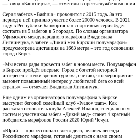
— завод «Башспирта», — отметили в пресс-службе компании.
Серия забегов «Bashrun» проводится с 2015 года. За это
период в ней приняло участие более 20000 человек. В 2021
году в Республике Башкортостан спортивная серия будет
состоять из 5 забегов в 5 городах. По словам организатора
Уфимского международного марафона Владислава
Литвинчука, в забеге «Дикий мед Бирский полумарафон»
предусмотрена дистанция на 1663 метра – это год основания
города Бирск.
«Мы всегда рады провести забег в новом месте. Полумарафон
в Бирске пройдёт впервые. Город с богатой историей
интересен с точки зрения туризма, считаю, что мероприятие
вызовет повышенный интерес у любителей бега со всей
страны», — отмечает Владислав Литвинчук.
Еще одним из организаторов полумарафона в Бирске
выступит беговой семейный клуб «Ivanov team». Как
рассказал основатель клуба Алексей Иванов, специальным
гостем и участником забега «Дикий мед» станет 4-кратный
победитель марафонов России 2020 Юрий Чечун.
«Юрий — профессионал своего дела, человек легенда
Российского марафона, готовый делиться с нами своим