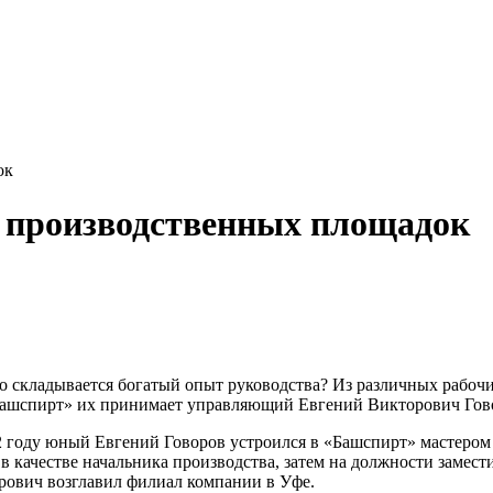
ок
и производственных площадок
го складывается богатый опыт руководства? Из различных рабо
ашспирт» их принимает управляющий Евгений Викторович Гов
2 году юный Евгений Говоров устроился в «Башспирт» мастером
в качестве начальника производства, затем на должности замест
рович возглавил филиал компании в Уфе.