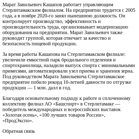
Марат Завильевич Кашапов работает управляющим
Стерлитамакским филиалом. На предприятии трудится с 2005
года, а в ноябре 2020-го занял нынешнюю должность. Он
контролирует производство, эффективность и
производительность труда, организовывает модернизацию
оборудования на предприятии. Марат Завильевич также
руководит группой, которая отвечает за качество и
безопасность пищевой продукции.
За время работы Кашапова на Стерлитамакском филиале:
увеличили емкостной парк бродильного отделения и
спиртохранилища, наладили выпуск спирта с минимальными
примесями, автоматизировали узел приема и хранения зерна.
Под руководством Марата Завильевича Стерлитамакское
предприятие побило рекорд 10-летней давности по отгрузке
продукции — 1 млн. далл в год.
Благодаря основательному подходу к работе и сплоченному
коллективу филиал АО «Башспирт» в Стерлитамаке —
победитель международных и всероссийских выставок
«Золотая осень», «100 лучших товаров России»,
«ПродЭкспо».
Обратная связь