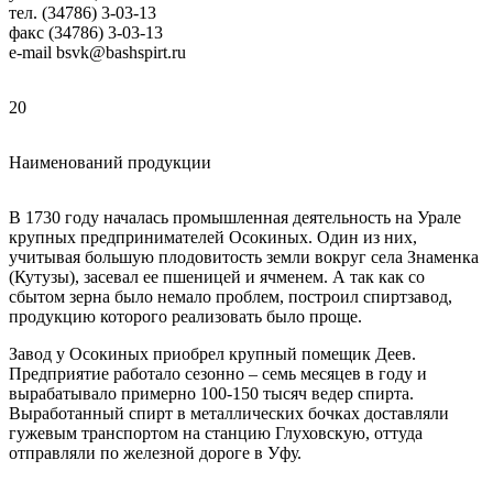
тел. (34786) 3-03-13
факс (34786) 3-03-13
e-mail bsvk@bashspirt.ru
20
Наименований продукции
В 1730 году началась промышленная деятельность на Урале
крупных предпринимателей Осокиных. Один из них,
учитывая большую плодовитость земли вокруг села Знаменка
(Кутузы), засевал ее пшеницей и ячменем. А так как со
сбытом зерна было немало проблем, построил спиртзавод,
продукцию которого реализовать было проще.
Завод у Осокиных приобрел крупный помещик Деев.
Предприятие работало сезонно – семь месяцев в году и
вырабатывало примерно 100-150 тысяч ведер спирта.
Выработанный спирт в металлических бочках доставляли
гужевым транспортом на станцию Глуховскую, оттуда
отправляли по железной дороге в Уфу.