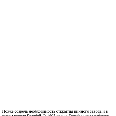
Позже созрела необходимость открытия винного завода и в
самом городе Белебей. В 1895 году в Белебее начал работать