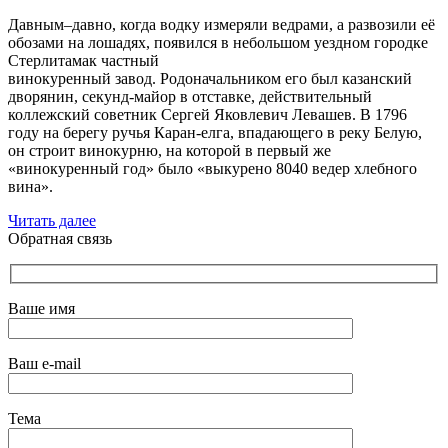
Давным–давно, когда водку измеряли ведрами, а развозили её
обозами на лошадях, появился в небольшом уездном городке
Стерлитамак частный
винокуренный завод. Родоначальником его был казанский
дворянин, секунд-майор в отставке, действительный
коллежский советник Сергей Яковлевич Левашев. В 1796
году на берегу ручья Каран-елга, впадающего в реку Белую,
он строит винокурню, на которой в первый же
«винокуренный год» было «выкурено 8040 ведер хлебного
вина».
Читать далее
Обратная связь
Ваше имя
Ваш e-mail
Тема