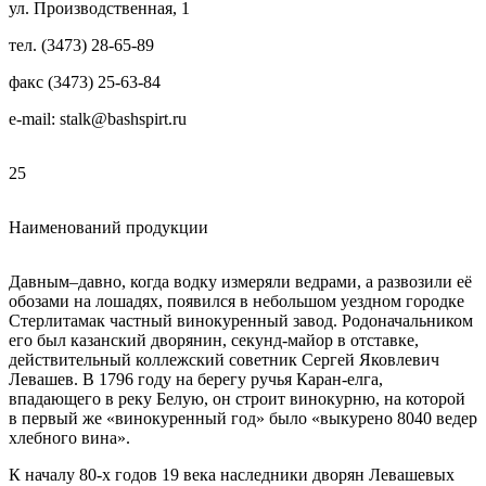
ул. Производственная, 1
тел. (3473) 28-65-89
факс (3473) 25-63-84
e-mail: stalk@bashspirt.ru
25
Наименований продукции
Давным–давно, когда водку измеряли ведрами, а развозили её
обозами на лошадях, появился в небольшом уездном городке
Стерлитамак частный винокуренный завод. Родоначальником
его был казанский дворянин, секунд-майор в отставке,
действительный коллежский советник Сергей Яковлевич
Левашев. В 1796 году на берегу ручья Каран-елга,
впадающего в реку Белую, он строит винокурню, на которой
в первый же «винокуренный год» было «выкурено 8040 ведер
хлебного вина».
К началу 80-х годов 19 века наследники дворян Левашевых