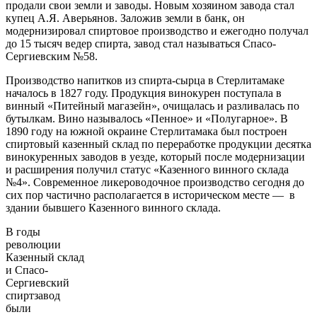
продали свои земли и заводы. Новым хозяином завода стал
купец А.Я. Аверьянов. Заложив земли в банк, он
модернизировал спиртовое производство и ежегодно получал
до 15 тысяч ведер спирта, завод стал называться Спасо-
Сергиевским №58.
Производство напитков из спирта-сырца в Стерлитамаке
началось в 1827 году. Продукция винокурен поступала в
винный «Питейный магазейн», очищалась и разливалась по
бутылкам. Вино называлось «Пенное» и «Полугарное». В
1890 году на южной окраине Стерлитамака был построен
спиртовый казенный склад по переработке продукции десятка
винокуренных заводов в уезде, который после модернизации
и расширения получил статус «Казенного винного склада
№4». Современное ликероводочное производство сегодня до
сих пор частично располагается в историческом месте — в
здании бывшего Казенного винного склада.
В годы
революции
Казенный склад
и Спасо-
Сергиевский
спиртзавод
были