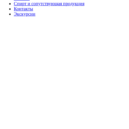
Спирт и сопутствующая продукция
Контакты
Экскурсии
Водка
"Белый
чай"
Линейка
водок «Белый
чай» сочетает
в себе лучшие
традиции
китайского
белого чая
сорта «Белые
иглы» и
чистоту
спирта Альфа.
В основе
продукта —
исключительное
качество и