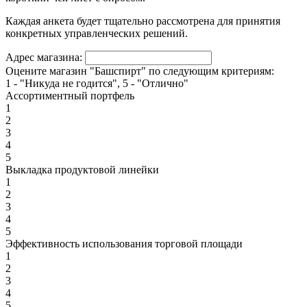
Каждая анкета будет тщательно рассмотрена для принятия
конкретных управленческих решений.
Адрес магазина:
Оцените магазин "Башспирт" по следующим критериям:
1 - "Никуда не годится", 5 - "Отлично"
Ассортиментный портфель
1
2
3
4
5
Выкладка продуктовой линейки
1
2
3
4
5
Эффективность использования торговой площади
1
2
3
4
5