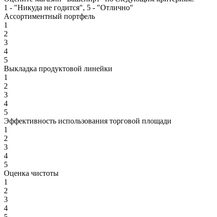
1 - "Никуда не годится", 5 - "Отлично"
Ассортиментный портфель
1
2
3
4
5
Выкладка продуктовой линейки
1
2
3
4
5
Эффективность использования торговой площади
1
2
3
4
5
Оценка чистоты
1
2
3
4
5