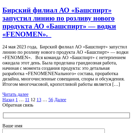
Бирский филиал АО «Башспирт»
запустил линию по розливу нового
продукта АО «Башспирт» — водки
«FENOMEN».
24 мая 2023 года, Бирский филиал АО «Башспирт» запустил
линию по розливу нового продукта АО «Башспирт» — водки
«FENOMEN». Вся команда АО «Башспирт» с нетерпением
ожидала этот день. Была проделана грандиозная работа,
начиная с момента создания продукта: это детальная
разработка «FENOMENENального» состава, проработка
дизайна, многочисленные совещания, споры и обсуждения.
Итогом многочасовой, кропотливой работы является […]
Читать далее
Пагинация
Назад
1
…
11
12
13
…
56
Далее
Обратная связь
записей
Ваше имя