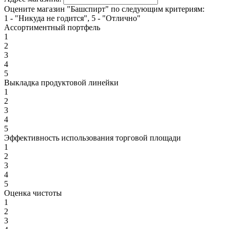
Оцените магазин "Башспирт" по следующим критериям:
1 - "Никуда не годится", 5 - "Отлично"
Ассортиментный портфель
1
2
3
4
5
Выкладка продуктовой линейки
1
2
3
4
5
Эффективность использования торговой площади
1
2
3
4
5
Оценка чистоты
1
2
3