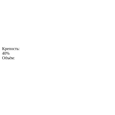
производства,
что делает
линейку
«Дикий Мёд»
узнаваемой и
разнообразной
внутри
категории
медовых
водок.
Крепость:
40%
Объём: