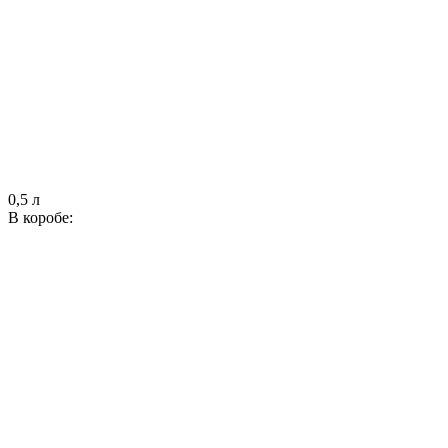
0,5 л
В коробе: