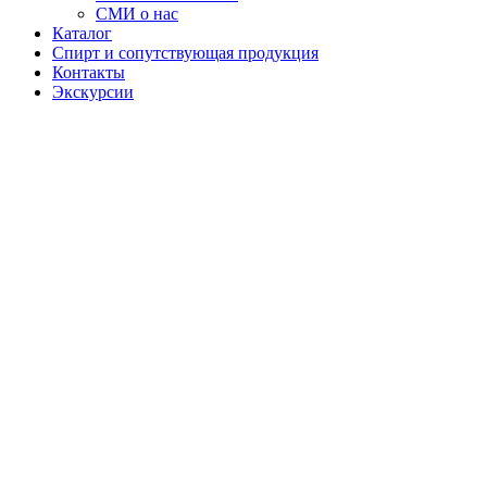
СМИ о нас
Каталог
Спирт и сопутствующая продукция
Контакты
Экскурсии
Водка
"Дикий
мёд"
«Дикий Мёд»
- это серия
водок от АО
«Башспирт»,
Все напитки
серии
сочетают в
себе
натуральные
ингредиенты
и
традиционные
технологии