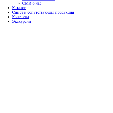
СМИ о нас
Каталог
Спирт и сопутствующая продукция
Контакты
Экскурсии
Водка
"Дикий
Мёд VIP
Premium"
Премиальная
водка,
вдохновленная
уникальной
природой
заповедника
«Шульган-
Таш». В ее
состав входит
мёд дикой
пчелы,