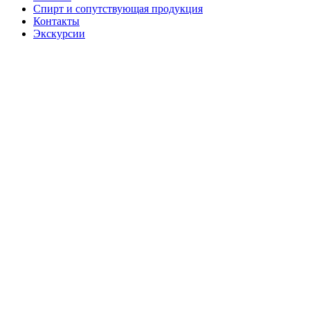
Спирт и сопутствующая продукция
Контакты
Экскурсии
Водка
"Дикий
Мёд VIP
Premium"
Премиальная
водка,
вдохновленная
уникальной
природой
заповедника
«Шульган-
Таш». В ее
состав входит
мёд дикой
пчелы,
собранный в
чистых и